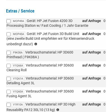
Extras / Service
Gerät: HP Jet Fusion 4200 3D
auf Anfrage
0
MOP49A
Processing Station w/ Fast Cooling / 1 Jahr Garantie
Gerät: HP Jet Fusion 3D Build Unit
auf Anfrage
0
MOP45A
(eine zweite Build Unit empfehlen wir für Kleinseriendruck
Während
unbedingt dazu!)
eine
Verbrauchsmaterial: HP 3D600
auf Anfrage
0
Build-
F9K08A
Printhead ( F9K08A )
Unit
in
Verbrauchsmaterial: HP 3D600
auf Anfrage
0
V1Q66A
der
Cleaning Roll
Processing
Station
Verbrauchsmaterial: HP 3D600
auf Anfrage
0
V1Q61A
kühlt
Detailing Agent 3L
und
vom
Verbrauchsmaterial: HP 3D600
auf Anfrage
0
V1Q60A
Restmaterial
Fusing Agent 3L
befreit
Verbrauchsmaterial: HP 3D High
auf Anfrage
0
V1R10A
wird,
Preis
Reusability PA12 30L10 (13 kg)
könne