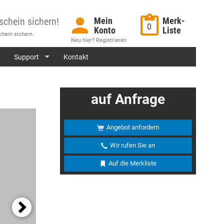
schein sichern!
Mein
Merk-
0
Konto
Liste
hein sichern.
Neu hier? Registrieren
Support
Kontakt
auf Anfrage
Angebot anfordern
Wir rufen Sie an
Auf die Merkliste