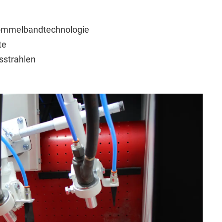
Trommelbandtechnologie
te
gsstrahlen