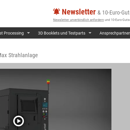
Newsletter
& 10-Euro-Gut
Newsletter unverbindlich anfordern
und 10-Euro-Gutsc
st Processing
3D Booklets und Testparts
Ansprechpartner
ax Strahlanlage