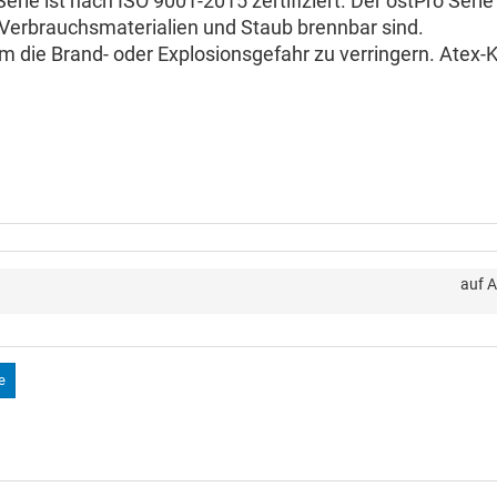
rie ist nach ISO 9001-2015 zertifiziert. Der ostPro Serie 
n Verbrauchsmaterialien und Staub brennbar sind.
 die Brand- oder Explosionsgefahr zu verringern. Atex-
auf 
e