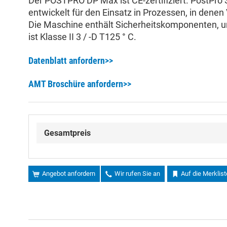
Der POSTPRO DP Max ist CE-zertifiziert. PostPro Se
entwickelt für den Einsatz in Prozessen, in dene
Die Maschine enthält Sicherheitskomponenten, um
ist Klasse II 3 / -D T125 ° C.
Datenblatt anfordern>>
AMT Broschüre anfordern>>
Gesamtpreis
Angebot anfordern
Wir rufen Sie an
Auf die Merklist