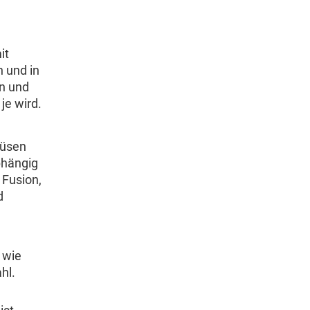
it
 und in
en und
je wird.
düsen
bhängig
 Fusion,
d
 wie
hl.