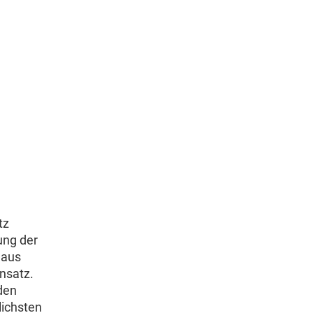
tz
ung der
 aus
nsatz.
den
lichsten