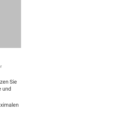
r
zen Sie
e und
aximalen