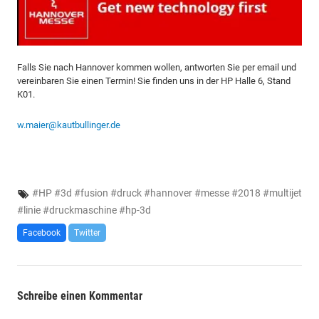
Falls Sie nach Hannover kommen wollen, antworten Sie per email und
vereinbaren Sie einen Termin! Sie finden uns in der HP Halle 6, Stand
K01.
w.maier@kautbullinger.de
#
HP
#
3d
#
fusion
#
druck
#
hannover
#
messe
#
2018
#
multijet
#
linie
#
druckmaschine
#
hp-3d
Facebook
Twitter
Schreibe einen Kommentar