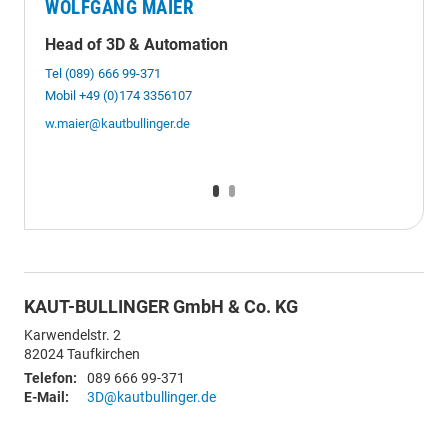
WOLFGANG MAIER
CIHA
Head of 3D & Automation
Key A
Tel (089) 666 99-371
Tel (08
Mobil +49 (0)174 3356107
Mobil +
w.maier@kautbullinger.de
c.elgaz
KAUT-BULLINGER GmbH & Co. KG
Karwendelstr. 2
82024
Taufkirchen
Telefon:
089 666 99-371
E-Mail:
3D@kautbullinger.de