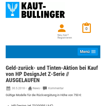
0
Neu hier?
Registrieren
Menü
Geld-zurück- und Tinten-Aktion bei Kauf
von HP DesignJet Z-Serie //
AUSGELAUFEN
30.5.2018
•
News
•
Kommentar
Gültige Modelle für die Rückvergütung in Höhe von 750 €:
HP DesignJet Z3200PS (44")