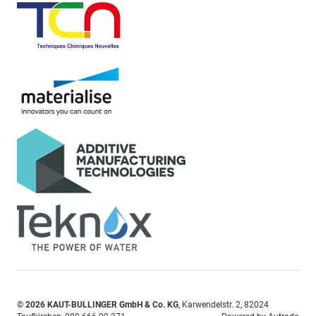
© 2026
KAUT-BULLINGER GmbH & Co. KG
,
Karwendelstr. 2
,
82024